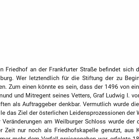
Friedhof an der Frankfurter Straße befindet sich d
rg. Wer letztendlich für die Stiftung der zu Begi
en. Zum einen könnte es sein, dass der 1496 von ein
und und Mitregent seines Vetters, Graf Ludwig I. v
ten als Auftraggeber denkbar. Vermutlich wurde die
elle das Ziel der österlichen Leidensprozessionen der
r Veränderungen am Weilburger Schloss wurde der d
er Zeit nur noch als Friedhofskapelle genutzt, aus 
mer mehr dem Verfall preisgegeben war, erfolgte 1